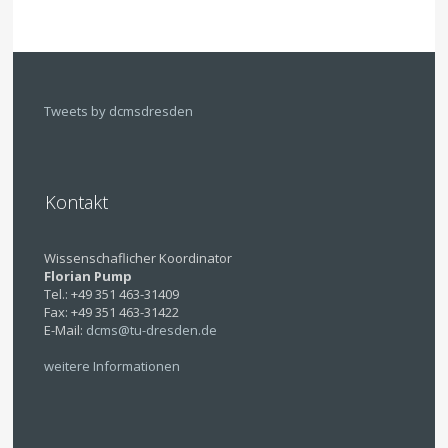
Tweets by dcmsdresden
Kontakt
Con
Wissenschaflicher Koordinator
Scient
Florian Pump
Coord
Tel.: +49 351 463-31409
Flori
Fax: +49 351 463-31422
Pum
E-Mail:
dcms@tu-dresden.de
Tel.:
+49
weitere Informationen
351
463-
31409
Fax: +