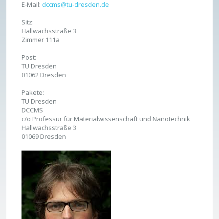
E-Mail:
dccms@tu-dresden.de
Sitz:
Hallwachsstraße 3
Zimmer 111a
Post:
TU Dresden
01062 Dresden
Pakete:
TU Dresden
DCCMS
c/o Professur für Materialwissenschaft und Nanotechnik
Hallwachsstraße 3
01069 Dresden